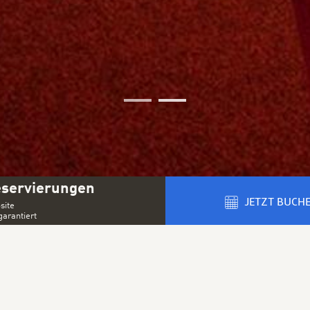
01
02
eservierungen
JETZT BUCH
site
garantiert