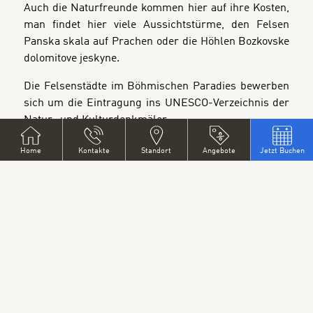
Auch die Naturfreunde kommen hier auf ihre Kosten,
man findet hier viele Aussichtstürme, den Felsen
Panska skala auf Prachen oder die Höhlen Bozkovske
dolomitove jeskyne.
Die Felsenstädte im Böhmischen Paradies bewerben
sich um die Eintragung ins UNESCO-Verzeichnis der
Natur- und Kulturdenkmäler.
Das Symbol des Kreises ist der Sendeturm auf
Home
Kontakte
Standort
Angebote
Jetzt Buchen
dem Berg Jested, der auch als Gaststäte und
Hotel dient.
BANNERS
S