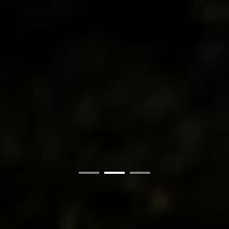
01
02
03