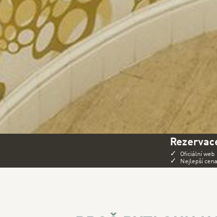
Rezervace
✓
Oficiální web
✓
Nejlepší cen