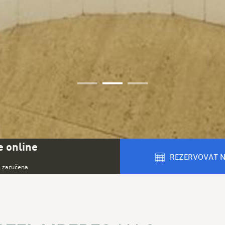
01
02
03
 online
REZERVOVAT 
a zaručena