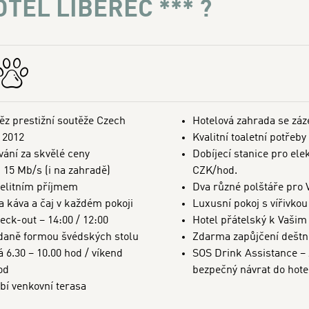
TEL LIBEREC *** ?
těz prestižní soutěže Czech
Hotelová zahrada se záz
 2012
Kvalitní toaletní potřeby
vání za skvělé ceny
Dobíjecí stanice pro ele
15 Mb/s (i na zahradě)
CZK/hod.
telitním příjmem
Dva různé polštáře pro 
 káva a čaj v každém pokoji
Luxusní pokoj s vířivkou
eck-out – 14:00 / 12:00
Hotel přátelský k Vaši
daně formou švédských stolu
Zdarma zapůjčení deštní
 6.30 – 10.00 hod / víkend
SOS Drink Assistance –
od
bezpečný návrat do hote
bí venkovní terasa