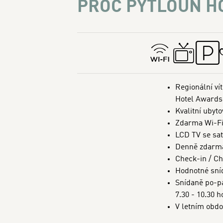
PROČ PYTLOUN HO
Regionální ví
Hotel Awards
Kvalitní ubyto
Zdarma Wi-Fi 
LCD TV se sa
Denně zdarma
Check-in / Ch
Hodnotné sní
Snídaně po-pá
7.30 - 10.30 h
V letním obdo