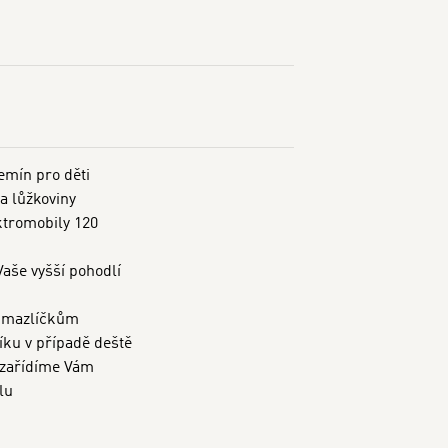
emín pro děti
 a lůžkoviny
ktromobily 120
Vaše vyšší pohodlí
m mazlíčkům
ku v případě deště
 zařídíme Vám
lu