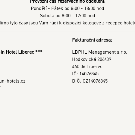
Provozní čas rezervačního oddělení:
Pondělí - Pátek od 8:00 - 18:00 hod
Sobota od 8:00 - 12:00 hod
imo tyto časy jsou Vám rádi k dispozici kolegové z recepce hotel
Fakturační adresa:
in Hotel Liberec ***
LBPHL Management s.r.o.
Hodkovická 206/39
460 06 Liberec
IČ: 14076845
un-hotels.cz
DIČ: CZ14076845
berec.cz
rec@pytloun-hotels.cz