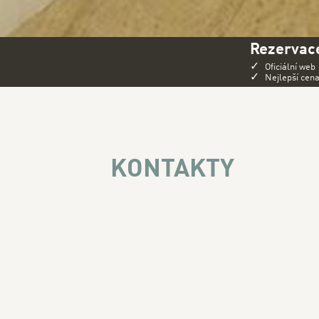
Rezervace
✓
Oficiální web
✓
Nejlepší cen
KONTAKTY