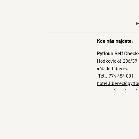
M
Kde nás najdete:
Pytloun Self Check-
Hodkovická 206/39
460 06 Liberec
Tel.: 774 484 001
hotel.liberec@pytlo
www.pytlounhotelli
Veronika Housová
Hotel Manager
manager.hotel.libe