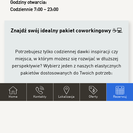
Godziny otwarcia:
Codziennie 7:00 – 23:00
CONTENT BLOCKS
Znajdź swój idealny pakiet coworkingowy ☕💻
Potrzebujesz tylko codziennej dawki inspiracji czy
miejsca, w którym możesz się rozwijać w dłuższej
perspektywie? Wybierz jeden z naszych elastycznych
pakietów dostosowanych do Twoich potrzeb:
💡 Daily Pass – 390 CZK (15,30 EUR)
Jednodniowy wstęp z kawą/herbatą, Wi-Fi i
Home
Kontakty
Lokalizacja
Oferty
Rezerwuj
drukowaniem (maks. 50 arkuszy papieru dziennie)
.
Idealny, gdy potrzebujesz zmiany otoczenia.
🚀 Weekly Pass – 1690 CZK (66,30 EUR)
5 dni roboczych pełnych skupienia, 20% zniżka na